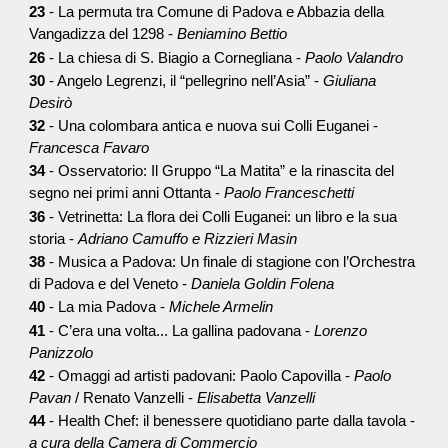
23
- La permuta tra Comune di Padova e Abbazia della
Vangadizza del 1298 -
Beniamino Bettio
26
- La chiesa di S. Biagio a Cornegliana -
Paolo Valandro
30
- Angelo Legrenzi, il “pellegrino nell’Asia” -
Giuliana
Desirò
32
- Una colombara antica e nuova sui Colli Euganei -
Francesca Favaro
34
- Osservatorio: Il Gruppo “La Matita” e la rinascita del
segno nei primi anni Ottanta -
Paolo Franceschetti
36
- Vetrinetta: La flora dei Colli Euganei: un libro e la sua
storia -
Adriano Camuffo e Rizzieri Masin
38
- Musica a Padova: Un finale di stagione con l’Orchestra
di Padova e del Veneto -
Daniela Goldin Folena
40
- La mia Padova -
Michele Armelin
41
- C’era una volta... La gallina padovana -
Lorenzo
Panizzolo
42
- Omaggi ad artisti padovani: Paolo Capovilla -
Paolo
Pavan
/ Renato Vanzelli -
Elisabetta Vanzelli
44
- Health Chef: il benessere quotidiano parte dalla tavola -
a cura della Camera di Commercio