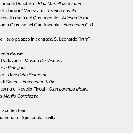
tempo di Donatello -
Elda Martellozzo Forin
el "dominio" Veneziano -
Franco Fasulo
va alla metà del Quattrocento -
Adriano Verdi
Santa Giustina nel Quattrocento -
Francesco G.B.
e il suo palazzo in contrada S. Leonardo "intra" -
erta Parise
l Padovano -
Monica De Vincenti
nca Pellegrini
va -
Benedetto Scimemi
 di Sacco -
Francesco Bottin
stina di Novello Finotti -
Gian Lorenzo Mellini
di Manlio Cortelazzo
 suo territorio
ne Veneto - Spettacolo in villa