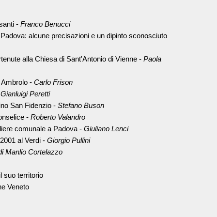
santi -
Franco Benucci
a Padova: alcune precisazioni e un dipinto sconosciuto
rtenute alla Chiesa di Sant'Antonio di Vienne -
Paola
a Ambrolo -
Carlo Frison
-
Gianluigi Peretti
ino San Fidenzio -
Stefano Buson
onselice -
Roberto Valandro
liere comunale a Padova -
Giuliano Lenci
2001 al Verdi -
Giorgio Pullini
di Manlio Cortelazzo
 suo territorio
one Veneto