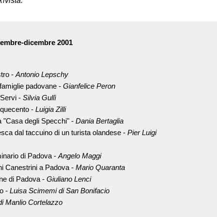
ivista.
ovembre-dicembre 2001
tro -
Antonio Lepschy
 famiglie padovane -
Gianfelice Peron
 Servi -
Silvia Gullì
nquecento -
Luigia Zilli
la "Casa degli Specchi" -
Dania Bertaglia
sca dal taccuino di un turista olandese -
Pier Luigi
minario di Padova -
Angelo Maggi
anni Canestrini a Padova -
Mario Quaranta
ne di Padova -
Giuliano Lenci
o -
Luisa Scimemi di San Bonifacio
di Manlio Cortelazzo