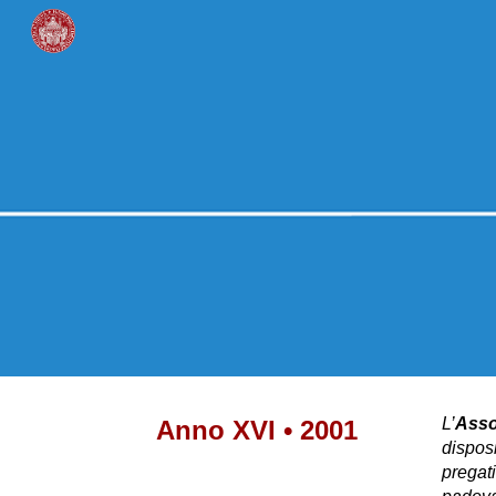
Sk
L’
Asso
Anno XVI • 200
1
disposi
pregat