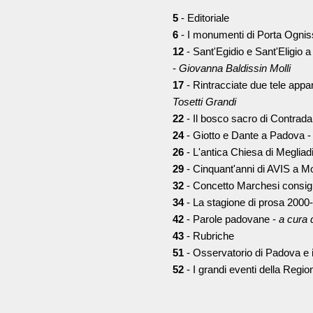
5
- Editoriale
6
- I monumenti di Porta Ognis
12
- Sant'Egidio e Sant'Eligio 
-
Giovanna Baldissin Molli
17
- Rintracciate due tele appa
Tosetti Grandi
22
- Il bosco sacro di Contrad
24
- Giotto e Dante a Padova 
26
- L'antica Chiesa di Megliad
29
- Cinquant'anni di AVIS a M
32
- Concetto Marchesi consig
34
- La stagione di prosa 2000-
42
- Parole padovane -
a cura 
43
- Rubriche
51
- Osservatorio di Padova e il
52
- I grandi eventi della Regi