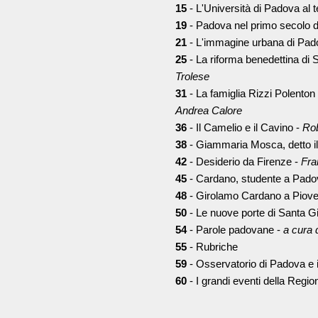
15
- L'Università di Padova al 
19
- Padova nel primo secolo d
21
- L'immagine urbana di Pado
25
- La riforma benedettina di 
Trolese
31
- La famiglia Rizzi Polenton 
Andrea Calore
36
- Il Camelio e il Cavino -
Rob
38
- Giammaria Mosca, detto i
42
- Desiderio da Firenze -
Fra
45
- Cardano, studente a Pado
48
- Girolamo Cardano a Piove
50
- Le nuove porte di Santa Giu
54
- Parole padovane -
a cura 
55
- Rubriche
59
- Osservatorio di Padova e il
60
- I grandi eventi della Regio