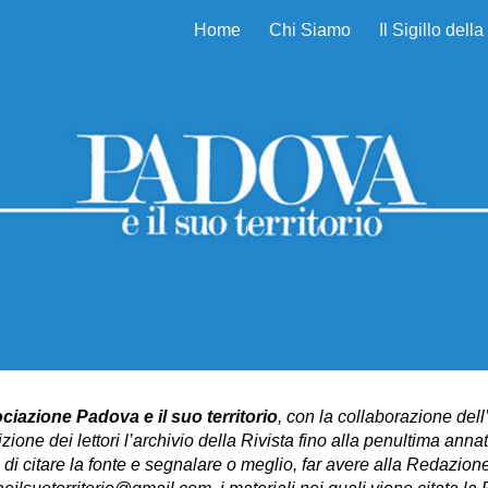
Home
Chi Siamo
Il Sigillo dell
ip to main content
Skip to navigat
ciazione Padova e il suo territorio
, con la collaborazione dell
zione dei lettori l’archivio della Rivista fino alla penultima ann
i di citare la fonte e segnalare o meglio, far avere alla Redazi