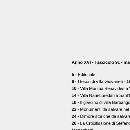
Anno XVI • Fascicolo 91 • m
5
- Editoriale
6
- I tesori di villa Giovanelli -
G
10
- Villa Mantua Benavides a 
14
- Villa Nani-Loredan a Sant
18
- Il giardino di villa Barbari
22
- Monumenti da salvare nel
24
- Dimore storiche da salvar
26
- La Crocifissione di Stefano