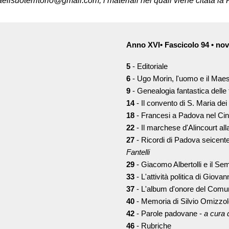
ilsuoterritorio@gmail.com, i materiali nei quali viene citata la R
Anno XVI• Fascicolo 94 • n
5
- Editoriale
6
- Ugo Morin, l'uomo e il Maes
9
- Genealogia fantastica delle
14
- Il convento di S. Maria dei
18
- Francesi a Padova nel Ci
22
- Il marchese d'Alincourt al
27
- Ricordi di Padova seicente
Fantelli
29
- Giacomo Albertolli e il Se
33
- L'attività politica di Giov
37
- L'album d'onore del Comu
40
- Memoria di Silvio Omizzol
42
- Parole padovane -
a cura 
46
- Rubriche